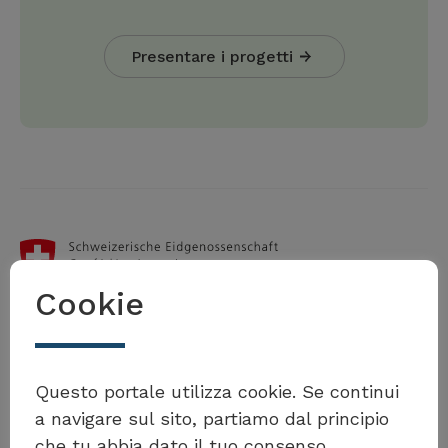
Presentare i progetti
Cookie
Questo portale utilizza cookie. Se continui
Ufficio federale dello sviluppo territoriale
a navigare sul sito, partiamo dal principio
ARE
che tu abbia dato il tuo consenso.