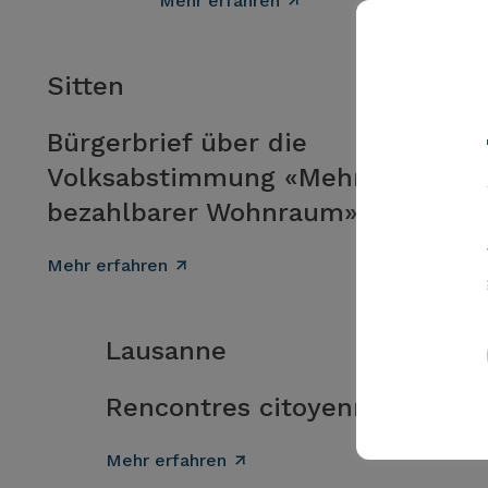
Mehr erfahren
Sitten
Bürgerbrief über die
Volksabstimmung «Mehr
bezahlbarer Wohnraum»
Mehr erfahren
Lausanne
Rencontres citoyennes
Mehr erfahren