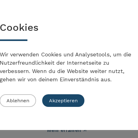
Mehr erfahren
Uster
Cookies
Bürgerpanel
Wir verwenden Cookies und Analysetools, um die
Mehr erfahren
Nutzerfreundlichkeit der Internetseite zu
verbessern. Wenn du die Website weiter nutzt,
gehen wir von deinem Einverständnis aus.
Thalwil
Ablehnen
Akzeptieren
Bürgerpanel
Mehr erfahren