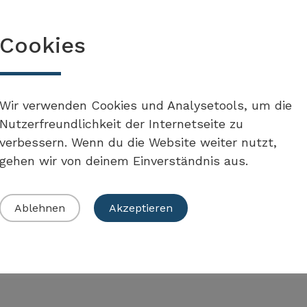
Mehr erfahren
Cookies
Stadt Bern
Steuerungsgruppe Nachhaltige
Wir verwenden Cookies und Analysetools, um die
Entwicklung: Rahmenstrategie
Nutzerfreundlichkeit der Internetseite zu
Nachhaltige Entwicklung der
verbessern. Wenn du die Website weiter nutzt,
Stadt Bern 2021-2030, Kapitel
gehen wir von deinem Einverständnis aus.
6.1, S. 24
Ablehnen
Akzeptieren
Mehr erfahren