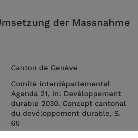
 Umsetzung der Massnahme
Canton de Genève
Comité interdépartemental
Agenda 21, in: Devéloppement
durable 2030. Concept cantonal
du devéloppement durable, S.
66