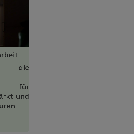
rbeit
n die
it für
ärkt und
turen