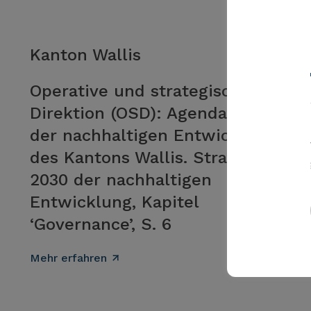
Kanton Wallis
Operative und strategische
Direktion (OSD): Agenda 2030
der nachhaltigen Entwicklung
des Kantons Wallis. Strategie
2030 der nachhaltigen
Entwicklung, Kapitel
‘Governance’, S. 6
Mehr erfahren