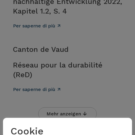
nachhaltige Entwicklung 2022,
Kapitel 1.2, S. 4
Per saperne di più
Canton de Vaud
Réseau pour la durabilité
(ReD)
Per saperne di più
Mehr anzeigen
Cookie