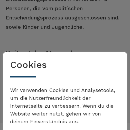
Personen, die vom politischen
Entscheidungsprozess ausgeschlossen sind,
sowie Kinder und Jugendliche.
Beitrag der Massnahme
Cookies
Wenn Migrantinnen und Migranten besser in
das gesellschaftliche Leben integriert
Möchten Sie Teil der Toolbox
Wir verwenden Cookies und Analysetools,
werden, steigen ihre Teilhabemöglichkeiten
sein?
um die Nutzerfreundlichkeit der
an der gesellschaftlichen Entwicklung.
Internetseite zu verbessern. Wenn du die
Website weiter nutzt, gehen wir von
deinem Einverständnis aus.
Eigenes Beispiel einreichen