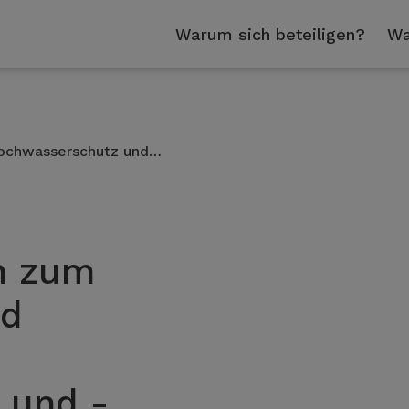
Warum sich beteiligen?
Wa
ochwasserschutz und…
n zum
nd
 und -