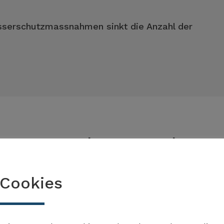
serschutzmassnahmen sinkt die Anzahl der
 Umsetzung der Massnahme
Cookies
Gemeinde Riehen