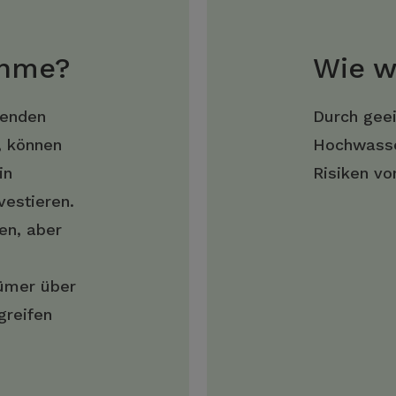
ahme?
Wie w
menden
Durch gee
, können
Hochwasse
in
Risiken v
estieren.
en, aber
ümer über
greifen