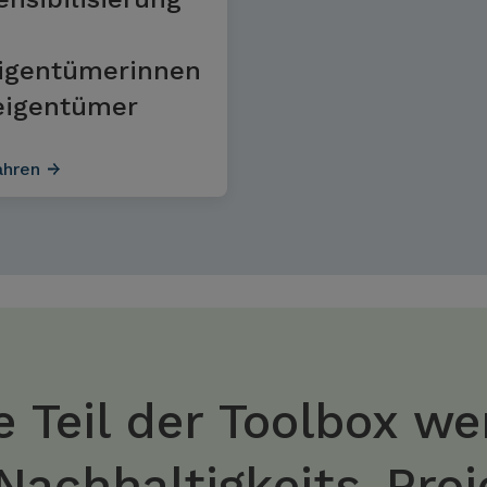
igentümerinnen
eigentümer
ahren
 Teil der Toolbox we
 Nachhaltigkeits-Pro