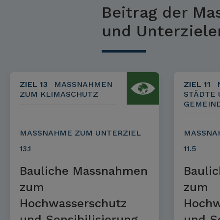
Beitrag der Ma
und Unterziele
ZIEL 13
MASSNAHMEN
ZIEL 11
ZUM KLIMASCHUTZ
STÄDTE 
GEMEIN
MASSNAHME ZUM UNTERZIEL
MASSNA
13.1
11.5
Bauliche Massnahmen
Bauli
zum
zum
Hochwasserschutz
Hochw
und Sensibilisierung
und Se