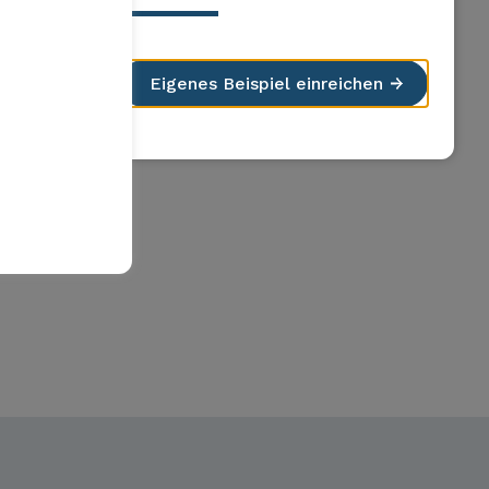
Übersicht über das
Hochwasserschutzprojekt im
Saarnetal
Eigenes Beispiel einreichen
Mehr erfahren