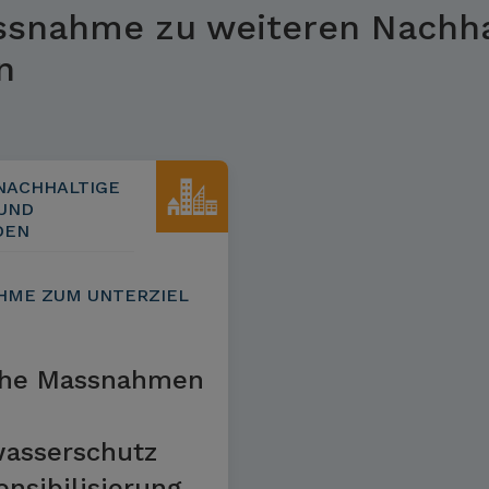
ssnahme zu weiteren Nachhal
n
NACHHALTIGE
UND
DEN
HME ZUM UNTERZIEL
che Massnahmen
asserschutz
nsibilisierung