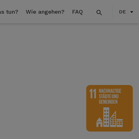
s tun?
Wie angehen?
FAQ
DE