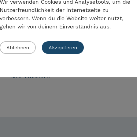
Wir verwenden Cookies und Analysetools, um die
Projekte zum
Nutzerfreundlichkeit der Internetseite zu
Hochwasserschutz und
verbessern. Wenn du die Website weiter nutzt,
Informationen für die
gehen wir von deinem Einverständnis aus.
Hauseigentümerinnen und -
eigentümer über ihre
Ablehnen
Akzeptieren
Verpflichtung zum
Hochwasserschutz
Mehr erfahren