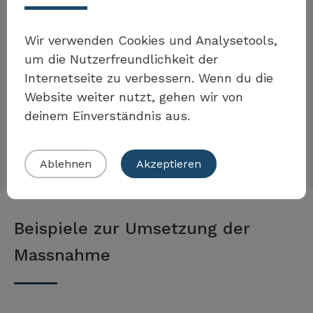
Für eine erfolgreiche Integration und gleiche
Bildungschancen ist es wichtig, dass
Möchten Sie Teil der Toolbox
Wir verwenden Cookies und Analysetools,
Menschen mit Migrationshintergrund eine
sein?
um die Nutzerfreundlichkeit der
Landessprache lernen. Dies stärkt die
Internetseite zu verbessern. Wenn du die
Teilhabemöglichkeiten an der
Website weiter nutzt, gehen wir von
deinem Einverständnis aus.
gesellschaftlichen Entwicklung und an
Eigenes Beispiel einreichen
Entscheidungsprozessen.
Ablehnen
Akzeptieren
Beispiele zur Umsetzung der
Massnahme