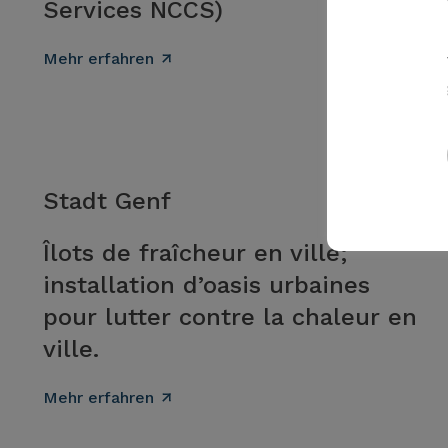
Services NCCS)
Mehr erfahren
Stadt Genf
Îlots de fraîcheur en ville;
installation d’oasis urbaines
pour lutter contre la chaleur en
ville.
Mehr erfahren