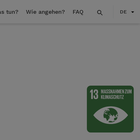
s tun?
Wie angehen?
FAQ
DE