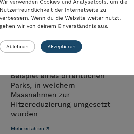
Wir verwenden Cookies und Analysetools, um die
Klimaanpassungsmassnahmen
Nutzerfreundlichkeit der Internetseite zu
(National Centre for Climate
verbessern. Wenn du die Website weiter nutzt,
Services NCCS)
gehen wir von deinem Einverständnis aus.
Mehr erfahren
Ablehnen
Akzeptieren
Stadt Sion
Beispiel eines öffentlichen
Parks, in welchem
Massnahmen zur
Hitzereduzierung umgesetzt
wurden
Mehr erfahren