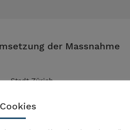
 Umsetzung der Massnahme
Stadt Zürich
Projekt zur Anpassung der
Cookies
Vorgaben in städtischen
Grossprojekten zur besseren
Implementierung von