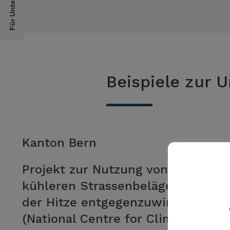
Für Unternehmen
Beispiele zur
Kanton Bern
Projekt zur Nutzung von
kühleren Strassenbelägen, um
der Hitze entgegenzuwirken
(National Centre for Climate