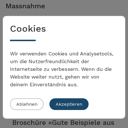
Massnahme
Cookies
Kanton Luzern
Möchten Sie Teil der Toolbox
Fallbeispiele für
Wir verwenden Cookies und Analysetools,
sein?
um die Nutzerfreundlichkeit der
Siedlungsentwicklungs­
Internetseite zu verbessern. Wenn du die
projekten nach innen
Website weiter nutzt, gehen wir von
deinem Einverständnis aus.
Mehr erfahren
Eigenes Beispiel einreichen
Ablehnen
Akzeptieren
Kanton Bern
Broschüre «Gute Beispiele aus