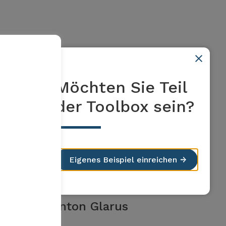
Möchten Sie Teil
Winterthur
der Toolbox sein?
Förderaktion für sparsame
Duschbrausen
Eigenes Beispiel einreichen
Mehr erfahren
Kanton Glarus