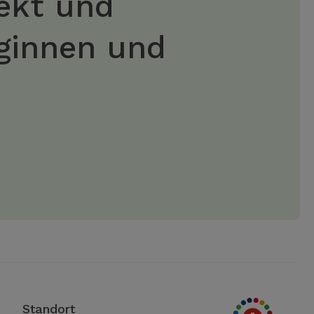
jekt und
eginnen und
Standort