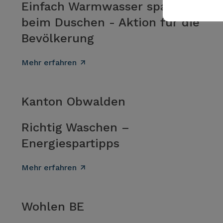
Einfach Warmwasser sparen
beim Duschen - Aktion für die
Bevölkerung
Mehr erfahren
Kanton Obwalden
Richtig Waschen –
Energiespartipps
Mehr erfahren
Wohlen BE