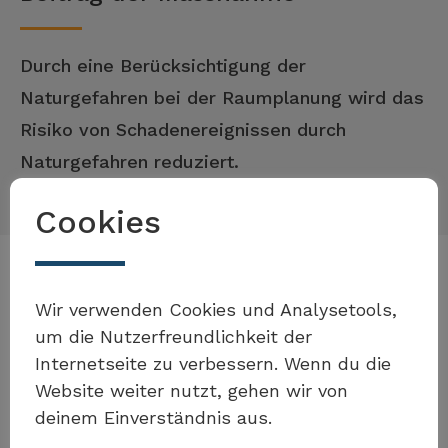
Durch eine Berücksichtigung der
Naturgefahren bei der Raumplanung wird das
Risiko von Schadenereignissen durch
Naturgefahren reduziert.
Cookies
Beispiele zur Umsetzung der
Möchten Sie Teil der Toolbox
Wir verwenden Cookies und Analysetools,
Massnahme
sein?
um die Nutzerfreundlichkeit der
Internetseite zu verbessern. Wenn du die
Website weiter nutzt, gehen wir von
deinem Einverständnis aus.
Eigenes Beispiel einreichen
Kanton Basel-Landschaft