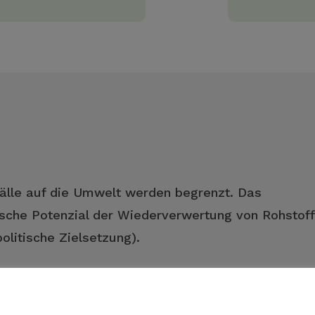
älle auf die Umwelt werden begrenzt. Das
nische Potenzial der Wiederverwertung von Rohstof
olitische Zielsetzung).
Massnahme