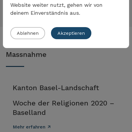
Website weiter nutzt, gehen wir von
verhindert werden.
deinem Einverständnis aus.
Eigenes Beispiel einreichen
Ablehnen
Akzeptieren
Beispiele zur Umsetzung der
Massnahme
Kanton Basel-Landschaft
Woche der Religionen 2020 –
Baselland
Mehr erfahren