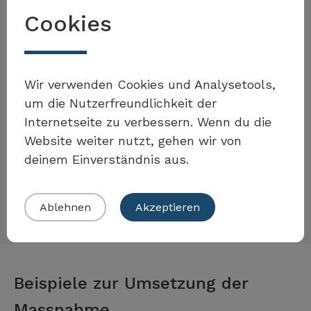
wird. Die negativen Auswirkungen der
Cookies
Wasserkraftnutzung auf die Gewässer
(Schwall-Sunk, Geschiebehaushalt,
Fischwanderung) werden bis 2030 so weit
Möchten Sie Teil der Toolbox
Wir verwenden Cookies und Analysetools,
wie möglich eliminiert.
sein?
um die Nutzerfreundlichkeit der
Internetseite zu verbessern. Wenn du die
Website weiter nutzt, gehen wir von
Beitrag der Massnahme
deinem Einverständnis aus.
Eigenes Beispiel einreichen
Ablehnen
Akzeptieren
Beispiele zur Umsetzung der
Massnahme