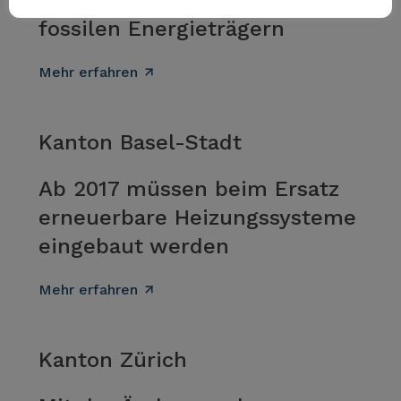
Verbot von Heizungen mit
fossilen Energieträgern
Mehr erfahren
Kanton Basel-Stadt
Ab 2017 müssen beim Ersatz
erneuerbare Heizungssysteme
eingebaut werden
Mehr erfahren
Kanton Zürich