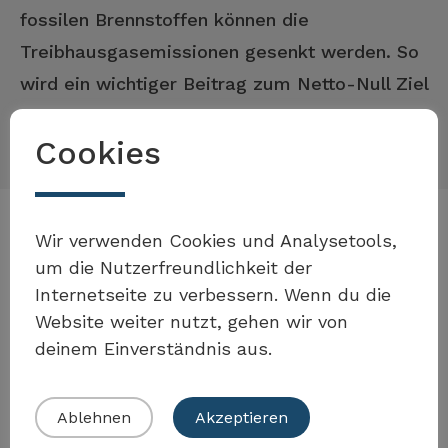
fossilen Brennstoffen können die
Treibhausgasemissionen gesenkt werden. So
wird ein wichtiger Beitrag zum Netto-Null Ziel
bis 2050 geleistet.
Cookies
Möchten Sie Teil der Toolbox
Wir verwenden Cookies und Analysetools,
Beispiele zur Umsetzung der
sein?
um die Nutzerfreundlichkeit der
Massnahme
Internetseite zu verbessern. Wenn du die
Website weiter nutzt, gehen wir von
deinem Einverständnis aus.
Eigenes Beispiel einreichen
Kanton Glarus
Ablehnen
Akzeptieren