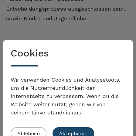
Entscheidungsprozess ausgeschlossen sind,
sowie Kinder und Jugendliche.
Beitrag der Massnahme
Cookies
Der Abbau von Einbürgerungshürden fördert
Möchten Sie Teil der Toolbox
die Integration und stärkt die
Wir verwenden Cookies und Analysetools,
sein?
Teilhabemöglichkeiten an der
um die Nutzerfreundlichkeit der
Internetseite zu verbessern. Wenn du die
gesellschaftlichen Entwicklung und an
Website weiter nutzt, gehen wir von
Entscheidungsprozessen von Menschen mit
deinem Einverständnis aus.
Migrationshintergrund.
Eigenes Beispiel einreichen
Ablehnen
Akzeptieren