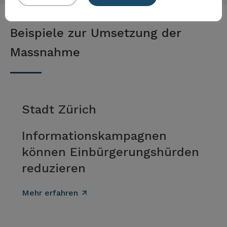
Beispiele zur Umsetzung der
Massnahme
Stadt Zürich
Informationskampagnen
können Einbürgerungshürden
reduzieren
Mehr erfahren