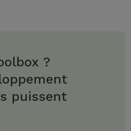
oolbox ?
eloppement
es puissent