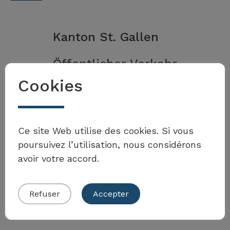
Kanton St. Gallen
Öffentlicher Verkehr
Cookies
En savoir plus
Souhaitez-vous enrichir la
boîte à outils ?
Canton de Vaud
Ce site Web utilise des cookies. Si vous
poursuivez l’utilisation, nous considérons
Accessibilité – informations
avoir votre accord.
pratiques
Soumettre votre propre exemple
Refuser
Accepter
En savoir plus