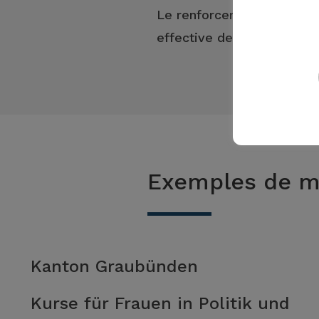
Le renforcement des comp
effective des femmes à t
Exemples de m
Kanton Graubünden
Kurse für Frauen in Politik und