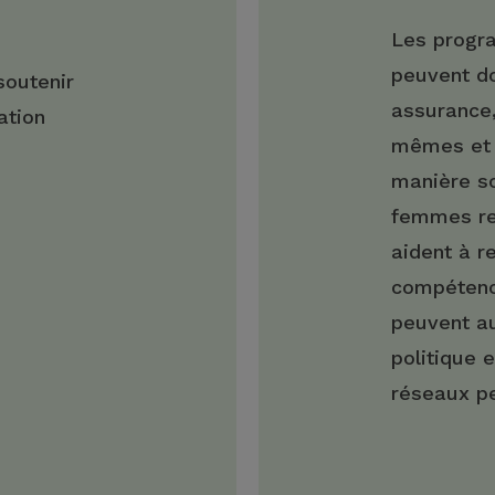
Les progr
peuvent d
soutenir
assurance,
ation
mêmes et l
manière so
femmes reç
aident à r
compétence
peuvent au
politique e
réseaux pe