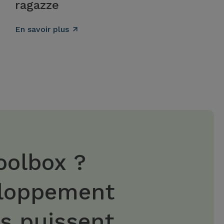
ragazze
En savoir plus
oolbox ?
eloppement
es puissent