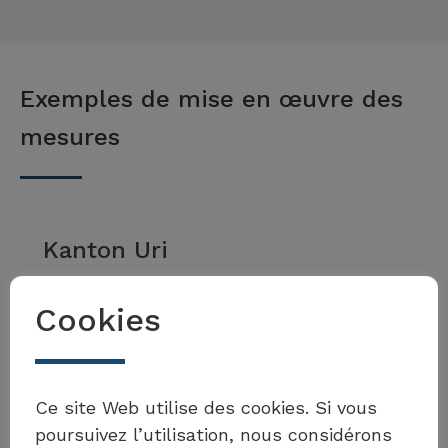
Exemples de mise en œuvre des
mesures
Kanton Uri
Vier-Pfeilerstrategie im
Cookies
Konzept «Integrales
Naturgefahren-
Souhaitez-vous enrichir la
Risikomanagement Uri –
boîte à outils ?
Ce site Web utilise des cookies. Si vous
NARIMUR»
poursuivez l’utilisation, nous considérons