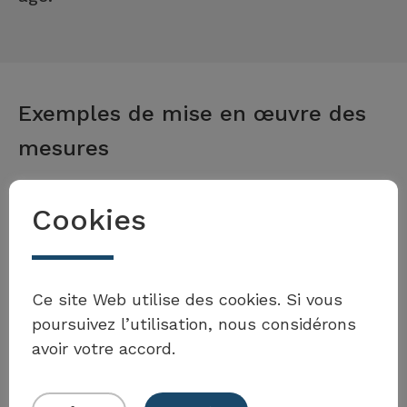
Exemples de mise en œuvre des
mesures
Cookies
Canton du Valais
Souhaitez-vous enrichir la
boîte à outils ?
Plateforme cantonale
Ce site Web utilise des cookies. Si vous
poursuivez l’utilisation, nous considérons
valaisanne pour la famille;
avoir votre accord.
offre de cours d’éducation
parentale.
Soumettre votre propre exemple