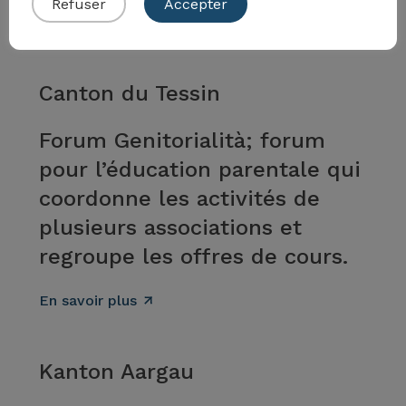
Refuser
Accepter
En savoir plus
Canton du Tessin
Forum Genitorialità; forum
pour l’éducation parentale qui
coordonne les activités de
plusieurs associations et
regroupe les offres de cours.
En savoir plus
Kanton Aargau