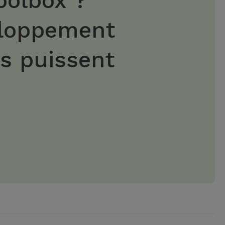
oolbox ?
eloppement
es puissent