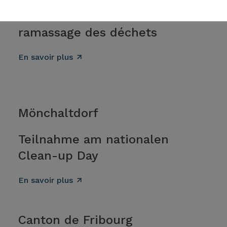
Sction communale de
ramassage des déchets
En savoir plus
Mönchaltdorf
Teilnahme am nationalen
Clean-up Day
En savoir plus
Canton de Fribourg