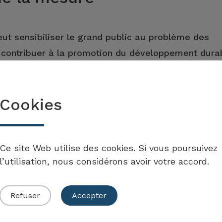
ut sensibiliser le grand public au problème des
à contribuer à la promotion du développement dura
Cookies
Ce site Web utilise des cookies. Si vous poursuivez
ise en œuvre des mesures
l’utilisation, nous considérons avoir votre accord.
Refuser
Accepter
Echallens