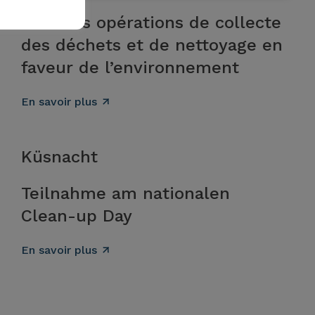
Diverses opérations de collecte
des déchets et de nettoyage en
faveur de l’environnement
En savoir plus
Küsnacht
Teilnahme am nationalen
Clean-up Day
En savoir plus