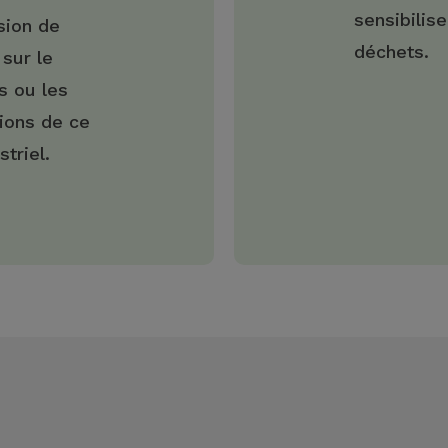
sensibilis
sion de
déchets.
 sur le
 ou les
ions de ce
triel.