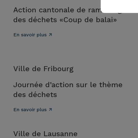
Action cantonale de ramassage
des déchets «Coup de balai»
En savoir plus
Ville de Fribourg
Journée d’action sur le thème
des déchets
En savoir plus
Ville de Lausanne