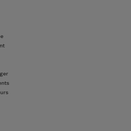
e
de
nt
ager
ents
eurs