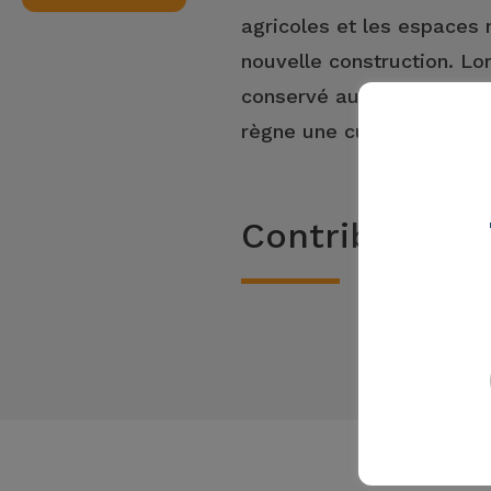
agricoles et les espaces 
nouvelle construction. Lo
conservé autant que possib
règne une culture du bâti 
Contribution 