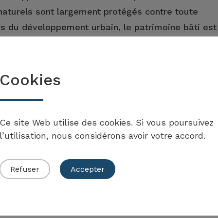
naturels sont largement protégés contre toute
rs du développement urbain, le patrimoine bâti est
le, lors de la rénovation et de la construction, il
de grande qualité (objectif de politique intérieure).
Cookies
de la mesure
Ce site Web utilise des cookies. Si vous poursuivez
l’utilisation, nous considérons avoir votre accord.
Refuser
Accepter