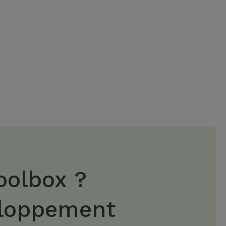
oolbox ?
eloppement