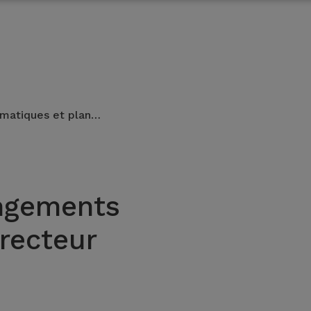
limatiques et plan…
angements
irecteur