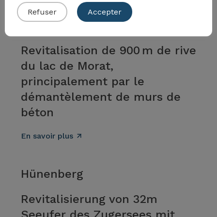
Refuser
Accepter
Vully-les-Lacs et Avenches
Revitalisation de 900 m de rive
du lac de Morat,
principalement par le
démantèlement de murs de
béton
En savoir plus
Hünenberg
Revitalisierung von 32m
Seeufer des Zugersees mit