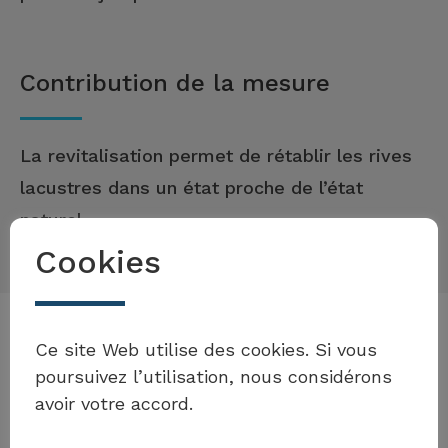
Contribution de la mesure
La revitalisation permet de rétablir les rives
lacustres dans un état proche de l’état
naturel.
Cookies
Souhaitez-vous enrichir la
boîte à outils ?
Exemples de mise en œuvre des
Ce site Web utilise des cookies. Si vous
poursuivez l’utilisation, nous considérons
mesures
avoir votre accord.
Soumettre votre propre exemple