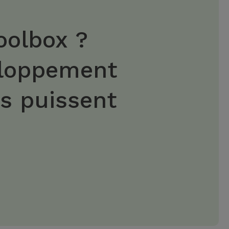
oolbox ?
eloppement
es puissent