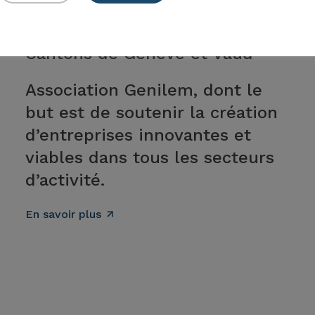
Cantons de Genève et Vaud
Association Genilem, dont le
but est de soutenir la création
d’entreprises innovantes et
viables dans tous les secteurs
d’activité.
En savoir plus