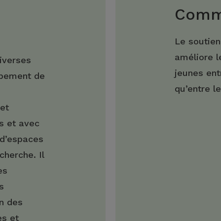
Comme
Le soutie
améliore l
iverses
jeunes ent
ppement de
qu’entre l
et
s et avec
 d’espaces
cherche. Il
es
s
on des
es et