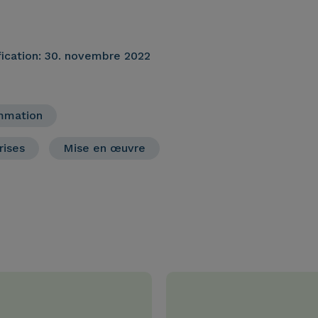
ication:
30. novembre 2022
mmation
rises
Mise en œuvre