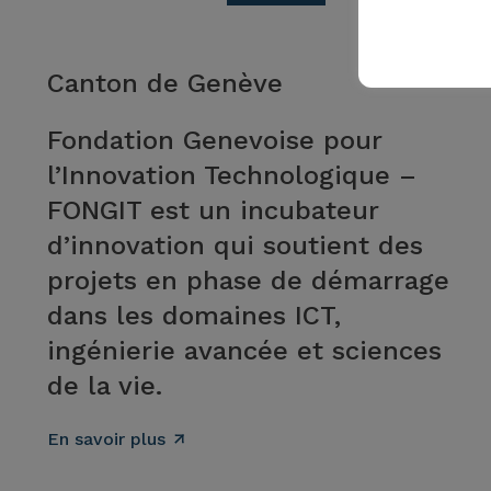
Canton de Genève
Fondation Genevoise pour
l’Innovation Technologique –
FONGIT est un incubateur
d’innovation qui soutient des
projets en phase de démarrage
dans les domaines ICT,
ingénierie avancée et sciences
de la vie.
En savoir plus