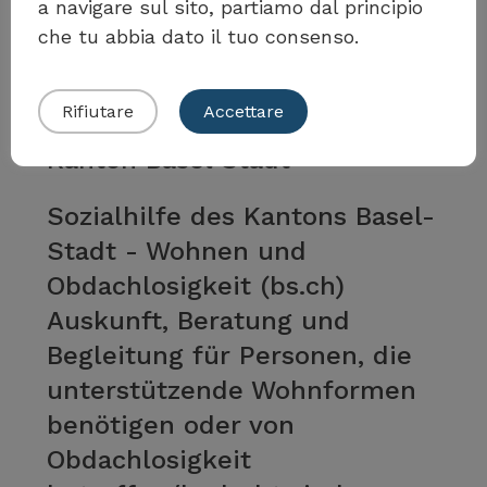
a navigare sul sito, partiamo dal principio
Wohnbegleitung anbietet
che tu abbia dato il tuo consenso.
Per saperne di più
Presentare il proprio esempio
Rifiutare
Accettare
Kanton Basel Stadt
Sozialhilfe des Kantons Basel-
Stadt - Wohnen und
Obdachlosigkeit (bs.ch)
Auskunft, Beratung und
Begleitung für Personen, die
unterstützende Wohnformen
benötigen oder von
Obdachlosigkeit