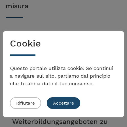
misura
In tutta la Svizzera
Cookie
Offerte di perfezionamento
Volete partecipare al
del FiBL
Toolbox?
Questo portale utilizza cookie. Se continui
a navigare sul sito, partiamo dal principio
Per saperne di più
che tu abbia dato il tuo consenso.
Presentare il proprio esempio
Kanton Zürich
Rifiutare
Accettare
Verschiedene
Weiterbildungsangeboten zu