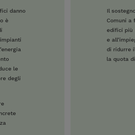
ifici danno
Il sostegn
to è
Comuni a f
i
edifici più
impianti
e all’impi
l’energia
di ridurre
ento
la quota di
iduce le
re degli
re
ncrete
nza