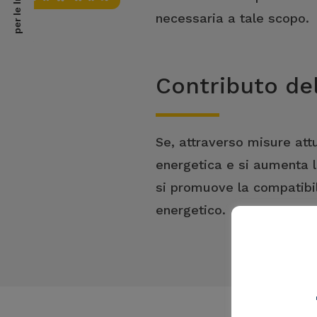
per le Imprese
necessaria a tale scopo.
Contributo de
Se, attraverso misure attua
energetica e si aumenta 
si promuove la compatibil
energetico.