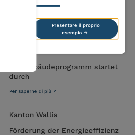
Presentare il proprio
esempio
Kanton Graubünden
Das Gebäudeprogramm startet
durch
Per saperne di più
Kanton Wallis
Förderung der Energieeffizienz