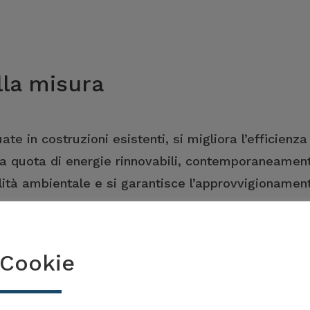
lla misura
te in costruzioni esistenti, si migliora l’efficienza
la quota di energie rinnovabili, contemporaneamen
ità ambientale e si garantisce l’approvvigionamen
Cookie