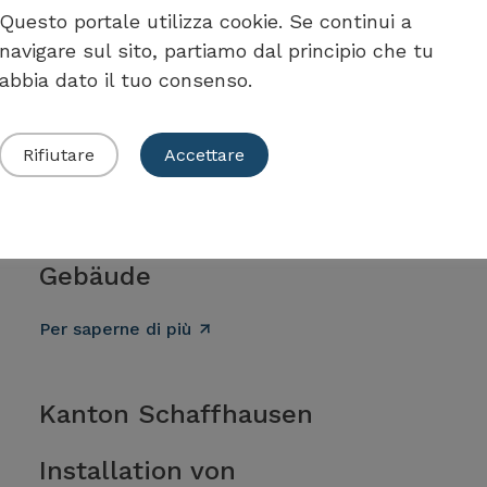
Questo portale utilizza cookie. Se continui a
tuazione della misura
navigare sul sito, partiamo dal principio che tu
abbia dato il tuo consenso.
Rifiutare
Accettare
Stadt Zürich
Energiepolitik im Bereich
Gebäude
Per saperne di più
Kanton Schaffhausen
Installation von