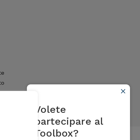
te
to
Volete
partecipare al
Toolbox?