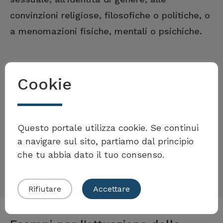
convinzioni religiose, filosofiche o politiche, o
a menomazioni fisiche, mentali o psichiche.
Contributo della misura
Cookie
Volete partecipare al
Le giornate d’azione contro il razzismo
Toolbox?
Questo portale utilizza cookie. Se continui
sensibilizzano la popolazione sulla tematica
a navigare sul sito, partiamo dal principio
e forniscono un contributo per uno spazio
che tu abbia dato il tuo consenso.
pubblico libero da discriminazioni.
Presentare il proprio esempio
Rifiutare
Accettare