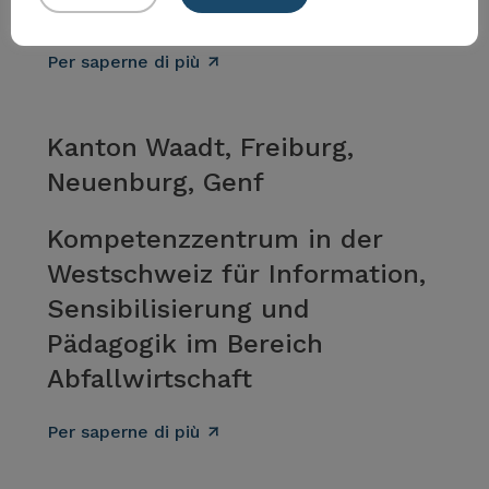
für die Abfallthematik
Per saperne di più
Kanton Waadt, Freiburg,
Neuenburg, Genf
Kompetenzzentrum in der
Westschweiz für Information,
Sensibilisierung und
Pädagogik im Bereich
Abfallwirtschaft
Per saperne di più