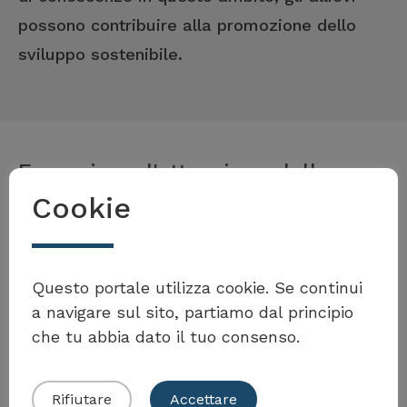
possono contribuire alla promozione dello
sviluppo sostenibile.
Esempi per l'attuazione della
Cookie
misura
Volete partecipare al
Toolbox?
Questo portale utilizza cookie. Se continui
Carouge
a navigare sul sito, partiamo dal principio
che tu abbia dato il tuo consenso.
Projekt Zero Waste in der
Presentare il proprio esempio
Schule zur Sensibilisierung
Rifiutare
Accettare