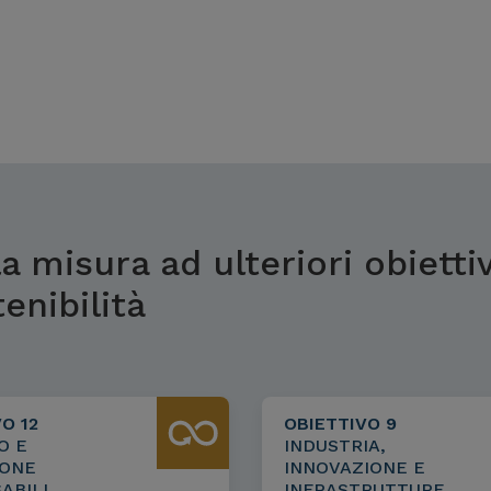
a misura ad ulteriori obiettiv
tenibilità
O 12
OBIETTIVO 9
O E
INDUSTRIA,
IONE
INNOVAZIONE E
ABILI
INFRASTRUTTURE