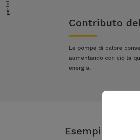
per le Imprese
Contributo de
Le pompe di calore consen
aumentando con ciò la quo
energia.
Esempi per l'at