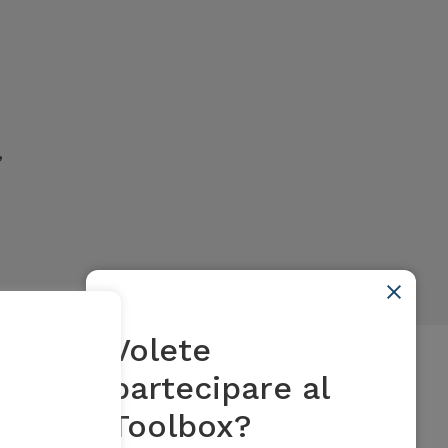
,
Volete
partecipare al
Toolbox?