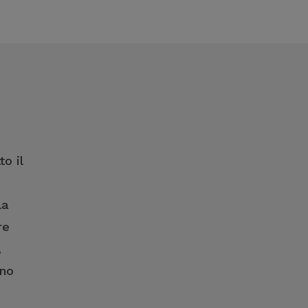
o il
la
re
,
eno