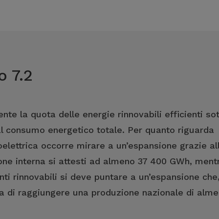
o 7.2
 la quota delle energie rinnovabili efficienti sott
 al consumo energetico totale. Per quanto riguarda
droelettrica occorre mirare a un’espansione grazie al
one interna si attesti ad almeno 37 400 GWh, ment
fonti rinnovabili si deve puntare a un’espansione che
a di raggiungere una produzione nazionale di alm