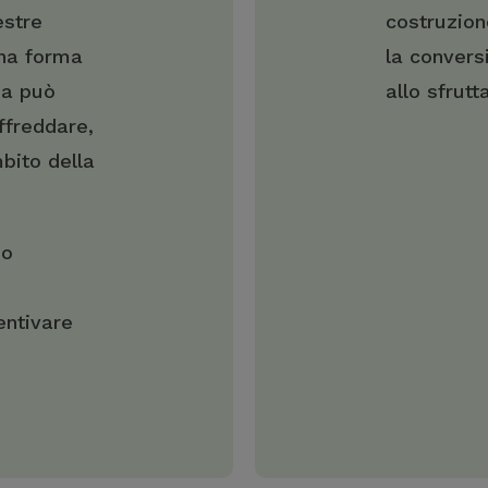
estre
costruzion
una forma
la conversi
ia può
allo sfrut
affreddare,
mbito della
 o
entivare