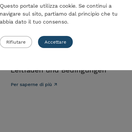
Questo portale utilizza cookie. Se continui a
navigare sul sito, partiamo dal principio che tu
abbia dato il tuo consenso.
Kanton Graubünden
Förderprogramm Kanton
Rifiutare
Accettare
Graubünden
Wärmepumpenanlagen -
Leitfaden und Bedingungen
Per saperne di più