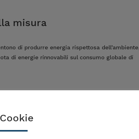
lla misura
tono di produrre energia rispettosa dell’ambiente
ta di energie rinnovabili sul consumo globale di
Cookie
tuazione della misura