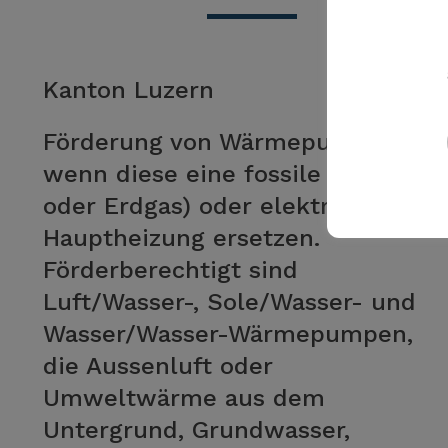
Kanton Luzern
Förderung von Wärmepumpen,
wenn diese eine fossile (Öl
oder Erdgas) oder elektrische
Hauptheizung ersetzen.
Förderberechtigt sind
Luft/Wasser-, Sole/Wasser- und
Wasser/Wasser-Wärmepumpen,
die Aussenluft oder
Umweltwärme aus dem
Untergrund, Grundwasser,