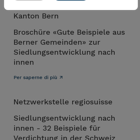
Kanton Bern
Broschüre «Gute Beispiele aus
Berner Gemeinden» zur
Siedlungsentwicklung nach
innen
Per saperne di più
Netzwerkstelle regiosuisse
Siedlungsentwicklung nach
innen - 32 Beispiele für
Verdichtung in der Schweiz