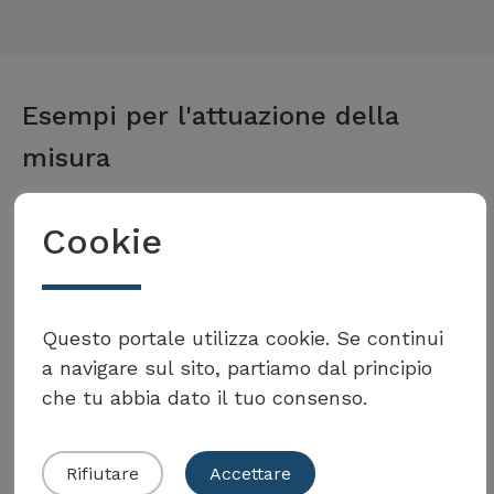
Esempi per l'attuazione della
misura
Cookie
Kanton Luzern
Volete partecipare al
Toolbox?
Fallbeispiele für
Questo portale utilizza cookie. Se continui
a navigare sul sito, partiamo dal principio
Siedlungsentwicklungsprojekten
che tu abbia dato il tuo consenso.
nach innen
Presentare il proprio esempio
Per saperne di più
Rifiutare
Accettare