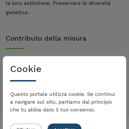
la loro estinzione. Preservare la diversità
genetica.
Contributo della misura
Tetti e facciate rinverditi offrono, a numerose
Cookie
specie animali e vegetali, un habitat di
sostituzione negli insediamenti e danno un
Volete partecipare al
contributo alla conservazione della
Toolbox?
Questo portale utilizza cookie. Se continui
biodiversità.
a navigare sul sito, partiamo dal principio
che tu abbia dato il tuo consenso.
Presentare il proprio esempio