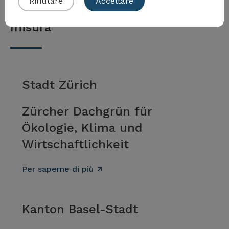
Rifiutare
Accettare
Esempi per l'attuazione della
misura
Stadt Zürich
Zürcher Dachgrün für
Ökologie, Klima und
Wirtschaftlichkeit
Per saperne di più
Kanton Basel-Stadt