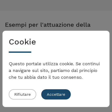
Esempi per l'attuazione della
misura
Cookie
Volete partecipare al
Toolbox?
Kanton Waadt
Questo portale utilizza cookie. Se continui
a navigare sul sito, partiamo dal principio
Workshops für HR-
che tu abbia dato il tuo consenso.
Verantwortliche zum Thema
Presentare il proprio esempio
Lohngleichheit
Rifiutare
Accettare
Per saperne di più