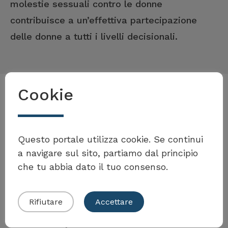
molestie sessuali contro le donne
contribuisce a un’effettiva partecipazione
delle donne a tutti i livelli decisionali.
Cookie
Esempi per l'attuazione della
Volete partecipare al
misura
Toolbox?
Questo portale utilizza cookie. Se continui
a navigare sul sito, partiamo dal principio
che tu abbia dato il tuo consenso.
Stadt Bern
Presentare il proprio esempio
Rifiutare
Accettare
Sexuelle Belästigung am
Arbeitsplatz: wie beraten?