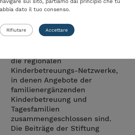
navigare sul sito, partiamo dal principio che tu
abbia dato il tuo consenso.
Rifiutare
Accettare
Kanton Waadt
Stiftung FAJE subventioniert
die regionalen
Kinderbetreuungs-Netzwerke,
in denen Angebote der
familienergänzenden
Kinderbetreuung und
Tagesfamilien
zusammengeschlossen sind.
Die Beiträge der Stiftung