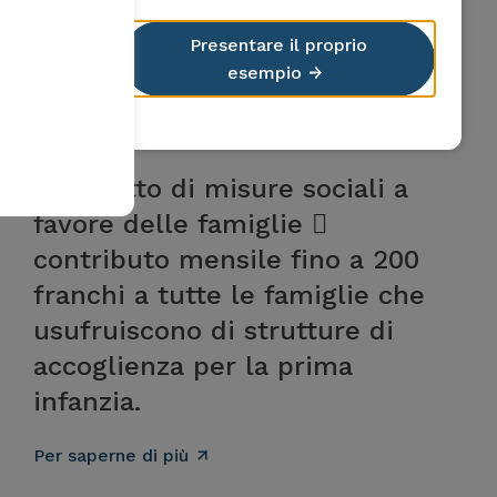
Presentare il proprio
esempio
Cantone Ticino
Pacchetto di misure sociali a
favore delle famiglie 
contributo mensile fino a 200
franchi a tutte le famiglie che
usufruiscono di strutture di
accoglienza per la prima
infanzia.
Per saperne di più