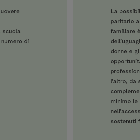
muovere
La possibi
paritario a
a scuola
familiare 
 numero di
dell’uguagl
donne e gl
opportunità
profession
l’altro, da
complement
minimo le 
nell’access
sostenuti 