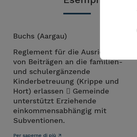
Buchs (Aargau)
Reglement für die Ausrichtung
von Beiträgen an die familien-
und schulergänzende
Kinderbetreuung (Krippe und
Hort) erlassen  Gemeinde
unterstützt Erziehende
einkommensabhängig mit
Subventionen.
Per saperne di più