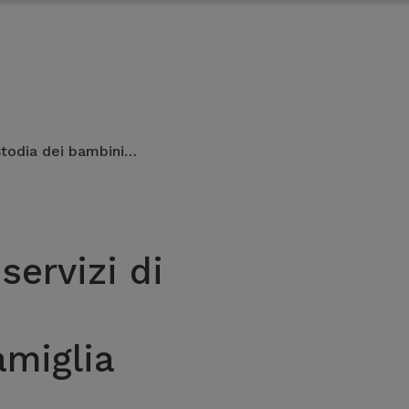
stodia dei bambini…
ervizi di
amiglia