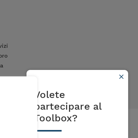
vizi
oro
ta
Volete
partecipare al
Toolbox?