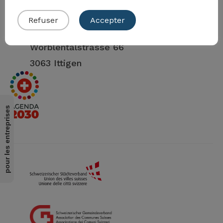
Refuser
Accepter
Adresse physique
Worblentalstrasse 66
3063 Ittigen
pour les entreprises