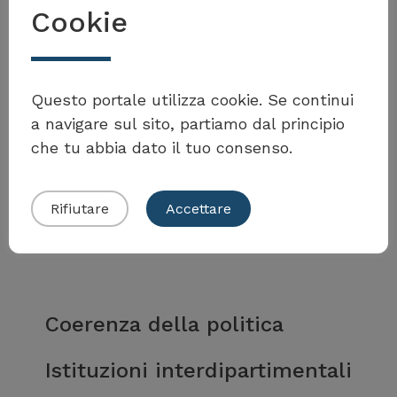
Mehr anzeigen
Cookie
Questo portale utilizza cookie. Se continui
a navigare sul sito, partiamo dal principio
Weitere Massnahmen und
che tu abbia dato il tuo consenso.
Instrumente für Coerenza
della politica
Rifiutare
Accettare
Coerenza della politica
Istituzioni interdipartimentali