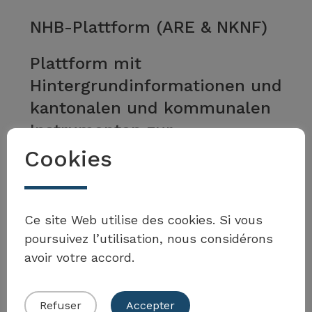
NHB-Plattform (ARE & NKNF)
Plattform mit
Hintergrundinformationen und
kantonalen und kommunalen
Instrumenten zur
Nachhaltigkeitsbeurteilung
Cookies
En savoir plus
Ce site Web utilise des cookies. Si vous
poursuivez l’utilisation, nous considérons
Mehr anzeigen
avoir votre accord.
Refuser
Accepter