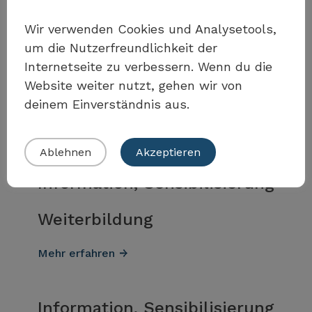
Weitere Massnahmen und
Wir verwenden Cookies und Analysetools,
Instrumente für
um die Nutzerfreundlichkeit der
Information,
Internetseite zu verbessern. Wenn du die
Sensibilisierung
Website weiter nutzt, gehen wir von
deinem Einverständnis aus.
Ablehnen
Akzeptieren
Information, Sensibilisierung
Weiterbildung
Mehr erfahren
Information, Sensibilisierung