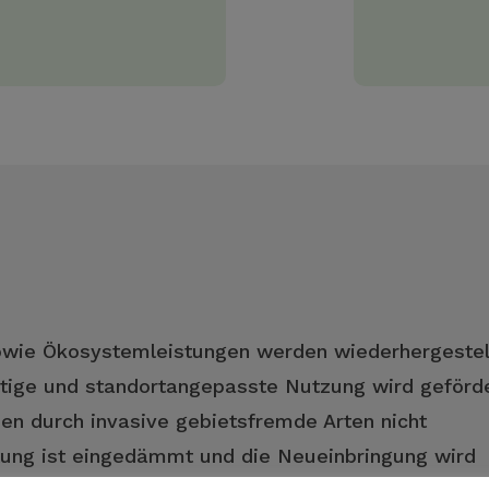
 sowie Ökosystemleistungen werden wiederhergestel
ltige und standortangepasste Nutzung wird geförde
n durch invasive gebietsfremde Arten nicht
tung ist eingedämmt und die Neueinbringung wird