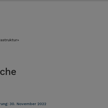
rastruktur»
sche
rung:
30. November 2022