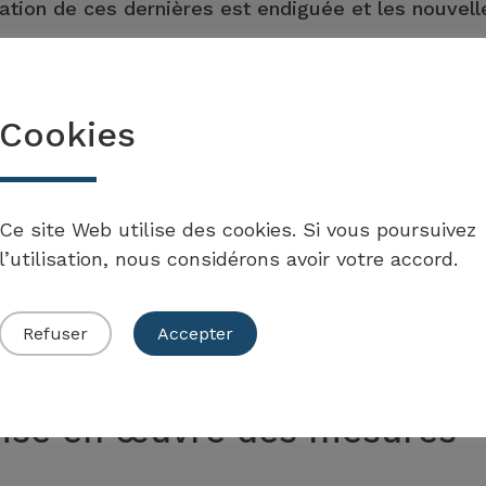
tion de ces dernières est endiguée et les nouvell
.
Cookies
de la mesure
Ce site Web utilise des cookies. Si vous poursuivez
l’utilisation, nous considérons avoir votre accord.
Refuser
Accepter
ise en œuvre des mesures