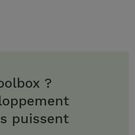
oolbox ?
eloppement
es puissent