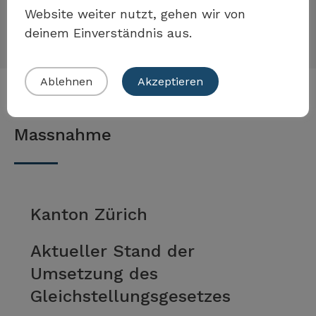
Website weiter nutzt, gehen wir von
allen Entscheidungsebenen zu erreichen.
deinem Einverständnis aus.
Eigenes Beispiel einreichen
Ablehnen
Akzeptieren
Beispiele zur Umsetzung der
Massnahme
Kanton Zürich
Aktueller Stand der
Umsetzung des
Gleichstellungsgesetzes