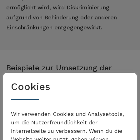
ermöglicht wird, wird Diskriminierung
aufgrund von Behinderung oder anderen
Einschränkungen entgegengewirkt.
Beispiele zur Umsetzung der
Massnahme
Cookies
Möchten Sie Teil der Toolbox
Wir verwenden Cookies und Analysetools,
Kanton St. Gallen
sein?
um die Nutzerfreundlichkeit der
Öffentlicher Verkehr
Internetseite zu verbessern. Wenn du die
Website weiter nutzt, gehen wir von