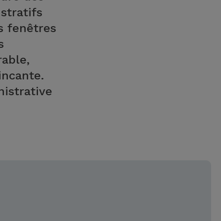
stratifs
s fenêtres
s
able,
incante.
istrative