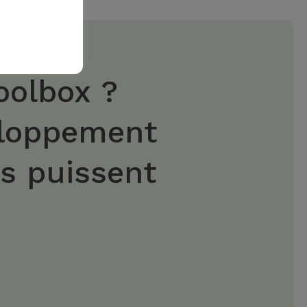
oolbox ?
eloppement
es puissent