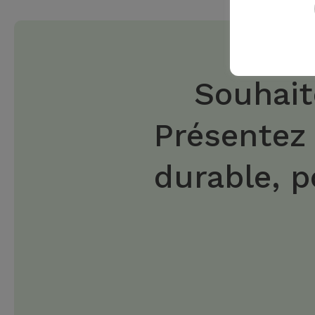
Souhait
Présentez
durable, p