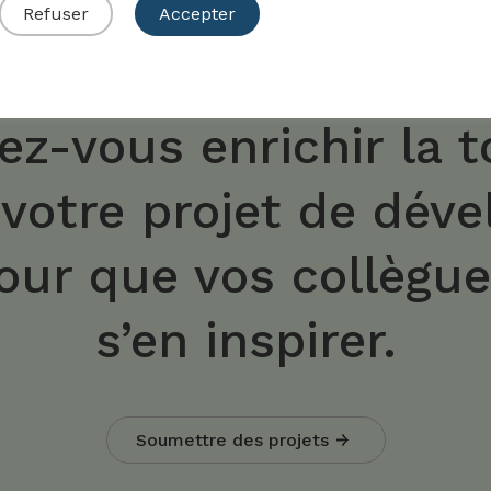
Refuser
Accepter
ez-vous enrichir la t
 votre projet de dév
our que vos collègu
s’en inspirer.
Soumettre des projets