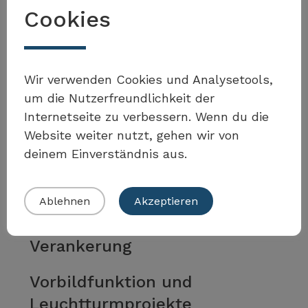
Cookies
Wir verwenden Cookies und Analysetools,
um die Nutzerfreundlichkeit der
Weitere Massnahmen und
Internetseite zu verbessern. Wenn du die
Instrumente für
Website weiter nutzt, gehen wir von
Verankerung
deinem Einverständnis aus.
Ablehnen
Akzeptieren
Verankerung
Vorbildfunktion und
Leuchtturmprojekte