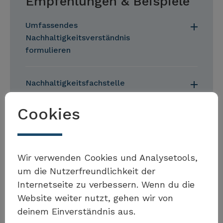
Empfehlungen & Beispiele
Umfassendes
Nachhaltigkeitsverständnis
formulieren
Nachhaltigkeitsfachstelle
etablieren
Cookies
Nachhaltigkeit in sektoralen
Strategien integrieren
Wir verwenden Cookies und Analysetools,
um die Nutzerfreundlichkeit der
Nachhaltigkeit in übergeordnete
Internetseite zu verbessern. Wenn du die
und sektorale Strategien
Website weiter nutzt, gehen wir von
integrieren
deinem Einverständnis aus.